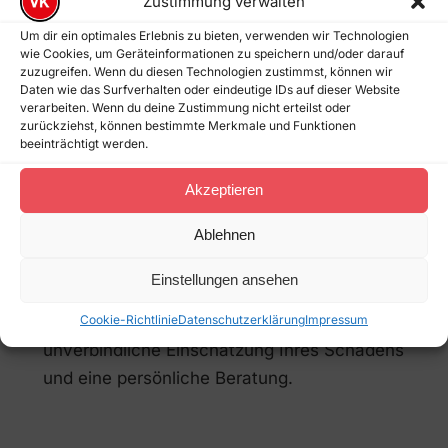
Zustimmung verwalten
sich bewusst für eine Reparatur in unserer
Um dir ein optimales Erlebnis zu bieten, verwenden wir Technologien
Werkstatt, da hier gleichbleibend hohe
wie Cookies, um Geräteinformationen zu speichern und/oder darauf
Qualität gewährleistet ist. Je nach Schaden
zuzugreifen. Wenn du diesen Technologien zustimmst, können wir
Daten wie das Surfverhalten oder eindeutige IDs auf dieser Website
bieten wir ergänzend auch einen
mobilen
verarbeiten. Wenn du deine Zustimmung nicht erteilst oder
Beulendoktor-Service
an.
zurückziehst, können bestimmte Merkmale und Funktionen
beeinträchtigt werden.
Termin anfragen
Akzeptieren
Ablehnen
Lassen Sie Dellen und Beulen fachgerecht
entfernen und profitieren Sie von unserer
Einstellungen ansehen
Erfahrung als
Beulendoktor für Wunstorf
.
Cookie-Richtlinie
Datenschutzerklärung
Impressum
Kontaktieren Sie uns jetzt
für eine
unverbindliche Einschätzung Ihres Schadens
und eine persönliche Beratung.