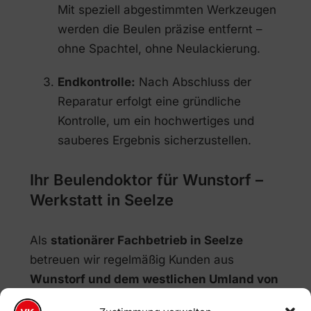
Mit speziell abgestimmten Werkzeugen
werden die Beulen präzise entfernt –
ohne Spachtel, ohne Neulackierung.
Endkontrolle:
Nach Abschluss der
Reparatur erfolgt eine gründliche
Kontrolle, um ein hochwertiges und
sauberes Ergebnis sicherzustellen.
Ihr Beulendoktor für Wunstorf –
Werkstatt in Seelze
Als
stationärer Fachbetrieb in Seelze
betreuen wir regelmäßig Kunden aus
Wunstorf und dem westlichen Umland von
Hannover
. Viele Fahrzeughalter entscheiden